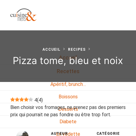
ACCUEIL
RECIPES
Pizza tome, bleu et noix
Accueil
Recettes
Apéritif, brunch…
Boissons
4
(
4
)
Bien choisir vos fromages, ne prenez pas des premiers
Desserts
prix qui pourrait ne pas fondre ou être trop fort.
Diabete
En vedette
AUTEUR
CATÉGORIE