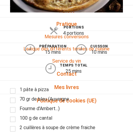
Viandes
Pratique
PORTIONS
4 portions
Mesures conversions
PRÉPARATION
CUISSON
Lexique des différents termes de cuisine
15 mins
10 mins
Service du vin
TEMPS TOTAL
25 mins
Contact
Mes livres
1 pâte à pizza
70 gr de bleu (Auvergne
Politique de cookies (UE)
Fourme d'Ambert...)
100 g de cantal
2 cuillères à soupe de crème fraiche