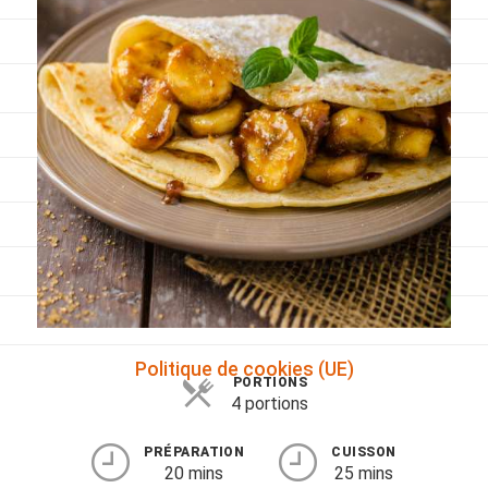
Viandes
Pratique
Mesures conversions
Lexique des différents termes de cuisine
Service du vin
Contact
Mes livres
Politique de cookies (UE)
PORTIONS
4 portions
PRÉPARATION
CUISSON
20 mins
25 mins