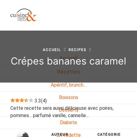
ACCUEIL
RECIPES
Crépes bananes caramel
Accueil
Recettes
Apéritif, brunch…
Boissons
3.3
(
4
)
Cette recette sera aussi délicieuse avec poires,
Desserts
pommes... parfumé vanille, cannelle...
Diabete
En vedette
AUTEUR
CATÉGORIE