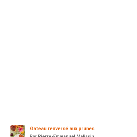
Gateau renversé aux prunes
Par
Pierre-Emmanuel Malissin