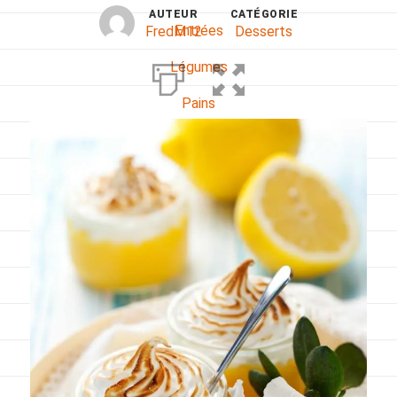
AUTEUR
CATÉGORIE
Entrées
FredM12
Desserts
Légumes
Pains
Plats
Poissons, coquillages, crustacés
Régime
Sans gluten
Sans lactose
Sans sel
Sauces et accompagnements
Végétarien