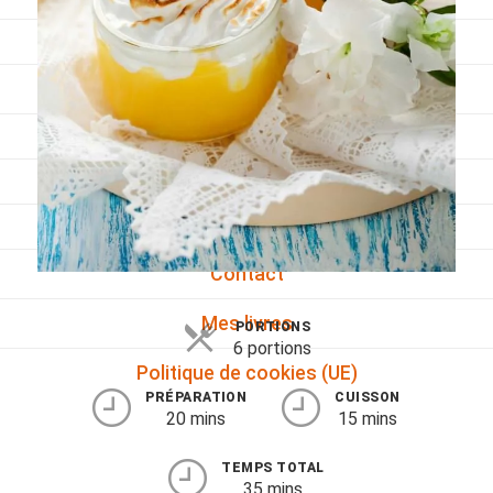
Viandes
Pratique
Mesures conversions
Lexique des différents termes de cuisine
Service du vin
Contact
Mes livres
PORTIONS
6 portions
Politique de cookies (UE)
PRÉPARATION
CUISSON
20 mins
15 mins
TEMPS TOTAL
35 mins