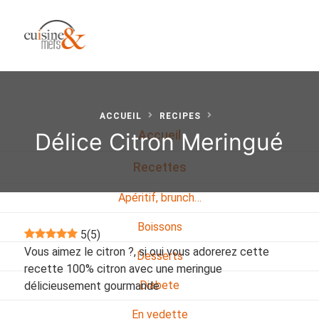
ACCUEIL
RECIPES
Délice Citron Meringué
Accueil
Recettes
Apéritif, brunch…
Boissons
5
(
5
)
Vous aimez le citron ?, si oui vous adorerez cette
Desserts
recette 100% citron avec une meringue
Diabete
délicieusement gourmande
En vedette