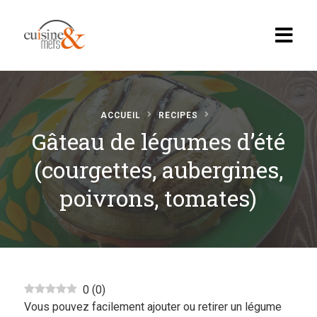
ACCUEIL
RECIPES
Gâteau de légumes d’été
Accueil
(courgettes, aubergines,
Recettes
poivrons, tomates)
Apéritif, brunch…
Boissons
Desserts
Diabete
0
(
0
)
Vous pouvez facilement ajouter ou retirer un légume
En vedette