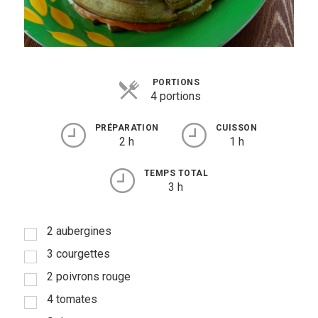
Viandes
Pratique
PORTIONS
Mesures conversions
4 portions
Lexique des différents termes de
PRÉPARATION
CUISSON
cuisine
2 h
1 h
Service du vin
TEMPS TOTAL
3 h
Contact
Mes livres
2 aubergines
3 courgettes
Politique de cookies (UE)
2 poivrons rouge
4 tomates