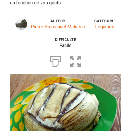
en fonction de vos gouts.
Entrées
AUTEUR
CATÉGORIE
Légumes
Pierre-Emmanuel Malissin
Légumes
Pains
DIFFICULTÉ
Facile
Plats
Poissons, coquillages, crustacés
Régime
Sans gluten
Sans lactose
Sans sel
Sauces et accompagnements
Végétarien