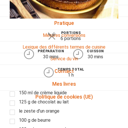
Viandes
Pratique
PORTIONS
Mesures conversions
6 portions
Lexique des différents termes de cuisine
PRÉPARATION
CUISSON
30 mins
30 mins
Service du vin
TEMPS TOTAL
Contact
1 h
Mes livres
150 ml de crème liquide
Politique de cookies (UE)
125 g de chocolat au lait
le zeste d'un orange
100 g de beurre