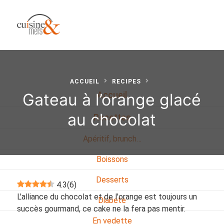
ACCUEIL
RECIPES
Gateau à l’orange glacé
Accueil
au chocolat
Recettes
Apéritif, brunch…
Boissons
Desserts
4.3
(
6
)
L'alliance du chocolat et de l'orange est toujours un
Diabete
succès gourmand, ce cake ne la fera pas mentir.
En vedette