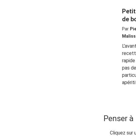
Petit
de b
Par
Pi
Maliss
L'avan
recett
rapid
pas d
particu
apériti
Penser à 
Cliquez sur 