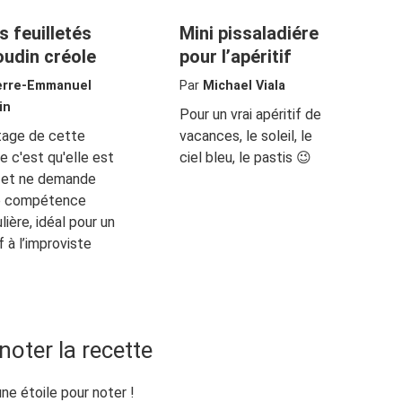
s feuilletés
Mini pissaladiére
oudin créole
pour l’apéritif
erre-Emmanuel
Par
Michael Viala
in
Pour un vrai apéritif de
tage de cette
vacances, le soleil, le
e c'est qu'elle est
ciel bleu, le pastis 😉
e et ne demande
e compétence
lière, idéal pour un
f à l’improviste
noter la recette
une étoile pour noter !