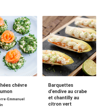
hées chévre
Barquettes
aumon
d’endive au crabe
et chantilly au
erre-Emmanuel
citron vert
in