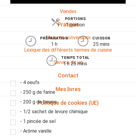
Viandes
PORTIONS
Pratique
1 portion
Mesures conversions
PRÉPARATION
CUISSON
1 h
25 mins
Lexique des différents termes de cuisine
TEMPS TOTAL
Service du vin
1 h 25 mins
Contact
- 4 oeufs
Mes livres
- 250 g de farine
- 200 g de beurre
Politique de cookies (UE)
- 1/2 sachet de levure chimique
- 1 pincée de sel
- Arôme vanille