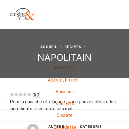
ACCUEIL
RECIPES
NAPOLITAIN
Accueil
Recettes
Apéritif, brunch…
Boissons
0
(
0
)
Pour la ganache et glaçage , vous pouvez réduire les
Desserts
ingrédients : il en reste pas mal.
Diabete
En vedette
AUTEUR
CATÉGORIE