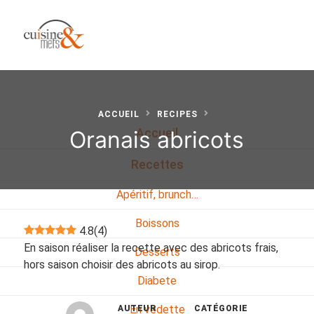
ACCUEIL
RECIPES
Oranais abricots
Accueil
Recettes
Apéritif, brunch…
Boissons
4.8
(
4
)
En saison réaliser la recette avec des abricots frais,
Desserts
hors saison choisir des abricots au sirop.
Diabete
En vedette
AUTEUR
CATÉGORIE