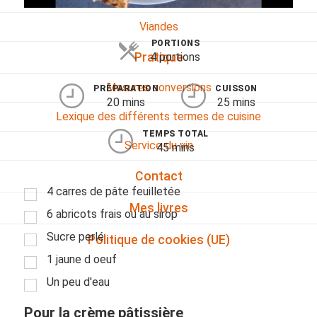
Viandes
PORTIONS
4 portions
Pratique
Mesures conversions
PRÉPARATION
CUISSON
20 mins
25 mins
Lexique des différents termes de cuisine
TEMPS TOTAL
Service du vin
45 mins
Contact
4 carres de pâte feuilletée
Mes livres
6 abricots frais ou au sirop
Sucre perlé
Politique de cookies (UE)
1 jaune d oeuf
Un peu d'eau
Pour la crème pâtissière