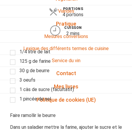
PORTIONS
Viandes
4 portions
Pratique
CUISSON
2 mins
Mesures conversions
Lexique des différents termes de cuisine
1/4 litre de lait
Service du vin
125 g de farine
30 g de beurre
Contact
3 oeufs
Mes livres
1 càs de sucre (facultatif)
1 pincée de sel
Politique de cookies (UE)
Faire ramollir le beurre
Dans un saladier mettre la farine, ajouter le sucre et le