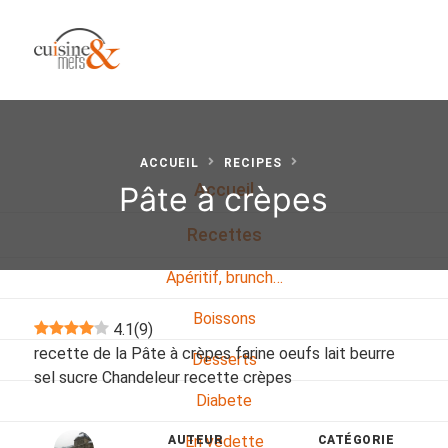
ACCUEIL
RECIPES
Pâte à crèpes
Accueil
Recettes
Apéritif, brunch…
Boissons
4.1
(
9
)
recette de la Pâte à crèpes farine oeufs lait beurre
Desserts
sel sucre Chandeleur recette crèpes
Diabete
En vedette
AUTEUR
CATÉGORIE