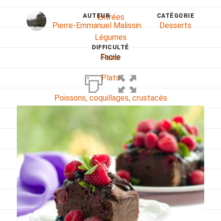
AUTEUR
CATÉGORIE
Entrées
Pierre-Emmanuel Malissin
Desserts
Légumes
DIFFICULTÉ
Facile
Pains
Plats
Poissons, coquillages, crustacés
Régime
Sans gluten
Sans lactose
Sans sel
Sauces et accompagnements
Végétarien