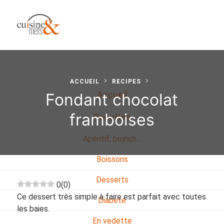
ACCUEIL
RECIPES
Fondant chocolat
Accueil
framboises
Recettes
Apéritif, brunch…
Boissons
Desserts
0
(
0
)
Ce dessert très simple à faire est parfait avec toutes
Diabete
les baies.
En vedette