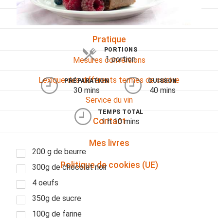
Viandes
Pratique
PORTIONS
1 portion
Mesures conversions
Lexique des différents termes de cuisine
PRÉPARATION
CUISSON
30 mins
40 mins
Service du vin
TEMPS TOTAL
Contact
1 h 10 mins
Mes livres
200 g de beurre
Politique de cookies (UE)
300g de chocolat noir
4 oeufs
350g de sucre
100g de farine