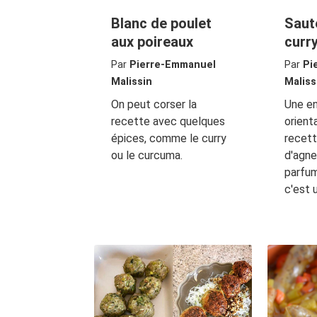
Blanc de poulet
Saut
aux poireaux
curr
Par
Pierre-Emmanuel
Par
Pi
Malissin
Maliss
On peut corser la
Une en
recette avec quelques
orient
épices, comme le curry
recet
ou le curcuma.
d'agne
parfum
c'est 