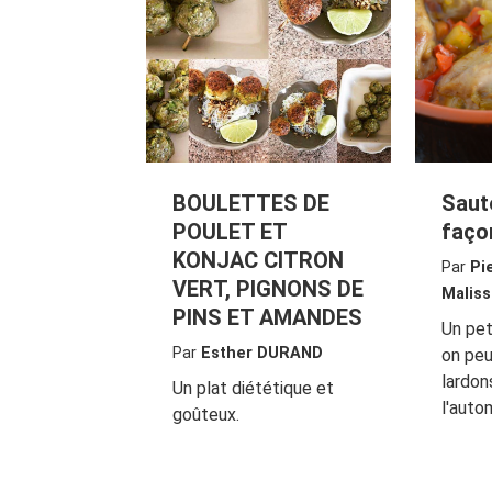
BOULETTES DE
Saut
POULET ET
faço
KONJAC CITRON
Par
Pi
VERT, PIGNONS DE
Maliss
PINS ET AMANDES
Un pet
Par
Esther DURAND
on peu
lardon
Un plat diététique et
l'auto
goûteux.