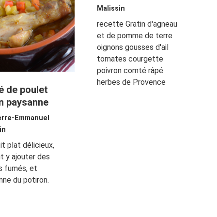
Malissin
recette Gratin d'agneau
et de pomme de terre
oignons gousses d'ail
tomates courgette
poivron comté râpé
herbes de Provence
é de poulet
n paysanne
erre-Emmanuel
in
it plat délicieux,
t y ajouter des
s fumés, et
mne du potiron.