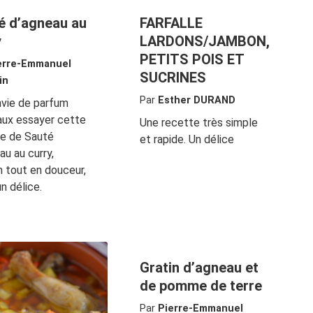
é d’agneau au
FARFALLE
y
LARDONS/JAMBON,
PETITS POIS ET
erre-Emmanuel
SUCRINES
in
Par
Esther DURAND
vie de parfum
aux essayer cette
Une recette très simple
te de Sauté
et rapide. Un délice
au au curry,
 tout en douceur,
un délice.
Gratin d’agneau et
de pomme de terre
Par
Pierre-Emmanuel