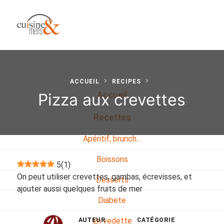
ACCUEIL
RECIPES
Pizza aux crevettes
Accueil
Recettes
Apéritif, brunch…
Boissons
5
(
1
)
On peut utiliser crevettes, gambas, écrevisses, et
Desserts
ajouter aussi quelques fruits de mer
Diabete
En vedette
AUTEUR
CATÉGORIE