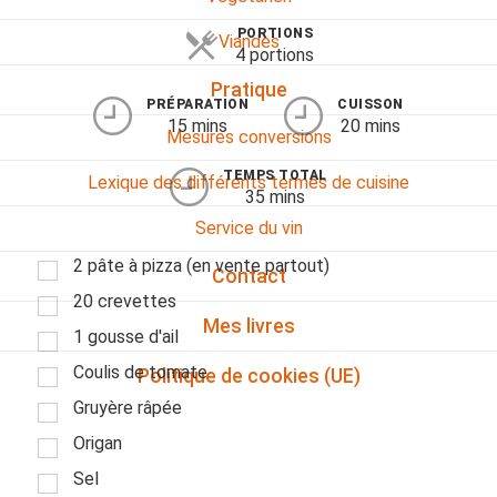
PORTIONS
Viandes
4 portions
Pratique
PRÉPARATION
CUISSON
15 mins
20 mins
Mesures conversions
TEMPS TOTAL
Lexique des différents termes de cuisine
35 mins
Service du vin
2 pâte à pizza (en vente partout)
Contact
20 crevettes
Mes livres
1 gousse d'ail
Coulis de tomate
Politique de cookies (UE)
Gruyère râpée
Origan
Sel