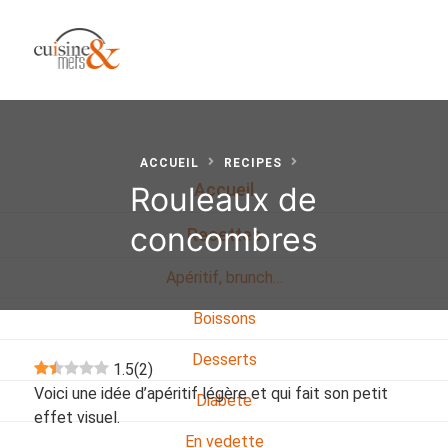
ACCUEIL
RECIPES
Rouleaux de
Accueil
concombres
Recettes
Apéritif, brunch…
Boissons
Desserts
1.5
(
2
)
Voici une idée d’apéritif légère et qui fait son petit
Diabete
effet visuel.
En vedette