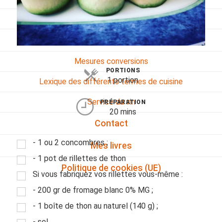
Viandes
Pratique
Mesures conversions
PORTIONS
1 portion
Lexique des différents termes de cuisine
Service du vin
PRÉPARATION
20 mins
Contact
- 1 ou 2 concombres ;
Mes livres
- 1 pot de rillettes de thon
Politique de cookies (UE)
Si vous fabriquez vos rillettes vous-même :
- 200 gr de fromage blanc 0% MG ;
- 1 boîte de thon au naturel (140 g) ;
- sel