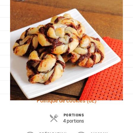
Viandes
Pratique
Mesures conversions
Lexique des différents termes de cuisine
Service du vin
Contact
Mes livres
Politique de cookies (UE)
PORTIONS
4 portions