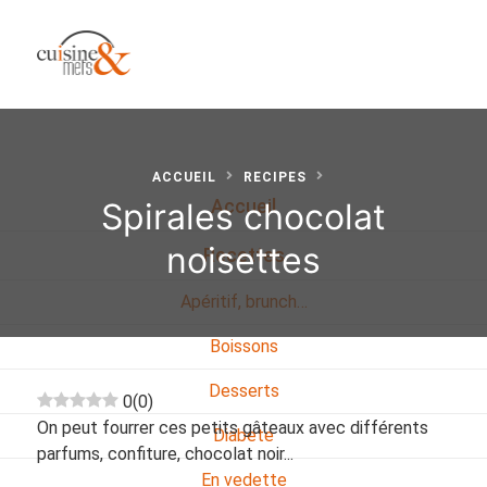
ACCUEIL
RECIPES
Spirales chocolat
Accueil
noisettes
Recettes
Apéritif, brunch…
Boissons
Desserts
0
(
0
)
On peut fourrer ces petits gâteaux avec différents
Diabete
parfums, confiture, chocolat noir...
En vedette