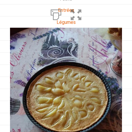
Entrées
Légumes
Pains
Plats
Poissons, coquillages, crustacés
Régime
Sans gluten
Sans lactose
Sans sel
Sauces et accompagnements
Végétarien