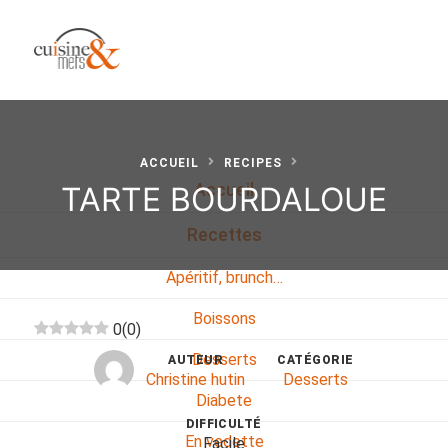
ACCUEIL
RECIPES
TARTE BOURDALOUE
Accueil
Recettes
Apéritif, brunch…
Boissons
0
(
0
)
Desserts
AUTEUR
CATÉGORIE
Christine hutin
Desserts
Diabete
DIFFICULTÉ
En vedette
Facile