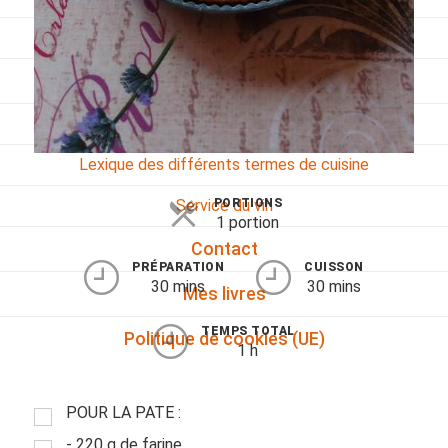
Viandes
Pratique
Mesures conversions
Lexique des différents termes de cuisine
Service du vin
PORTIONS
1 portion
Contact
PRÉPARATION
CUISSON
30 mins
30 mins
Mes livres
TEMPS TOTAL
Politique de cookies (UE)
1 h
POUR LA PATE :
- 220 g de farine