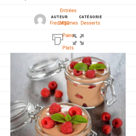
Entrées
AUTEUR
CATÉGORIE
FredM12
Desserts
Légumes
Pains
Plats
Poissons, coquillages, crustacés
Régime
Sans gluten
Sans lactose
Sans sel
Sauces et accompagnements
Végétarien