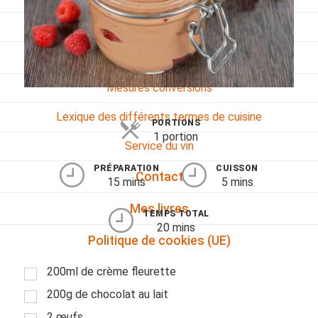
Viandes
Pratique
Mesures conversions
Lexique des différents termes de cuisine
PORTIONS
1 portion
Service du vin
PRÉPARATION
CUISSON
Contact
15 mins
5 mins
Mes livres
TEMPS TOTAL
20 mins
Politique de cookies (UE)
200ml de crème fleurette
200g de chocolat au lait
2 œufs