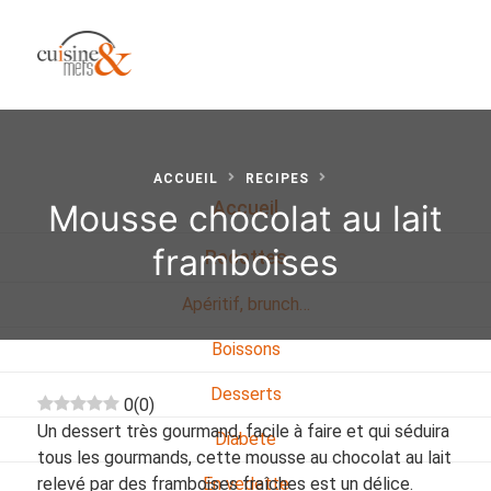
ACCUEIL
RECIPES
Mousse chocolat au lait
Accueil
framboises
Recettes
Apéritif, brunch…
Boissons
Desserts
0
(
0
)
Un dessert très gourmand, facile à faire et qui séduira
Diabete
tous les gourmands, cette mousse au chocolat au lait
relevé par des framboises fraîches est un délice.
En vedette