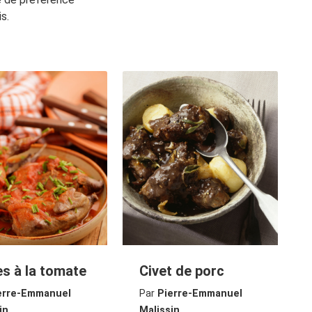
is.
es à la tomate
Civet de porc
erre-Emmanuel
Par
Pierre-Emmanuel
in
Malissin