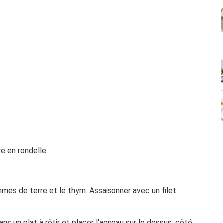
e en rondelle.
mmes de terre et le thym. Assaisonner avec un filet
s un plat à rôtir et placer l'agneau sur le dessus, côté