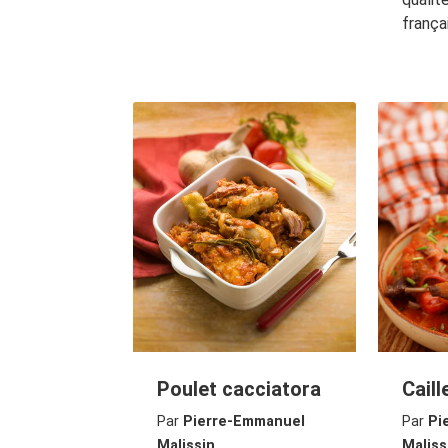
frança
Poulet cacciatora
Caill
Par
Pierre-Emmanuel
Par
Pi
Malissin
Maliss