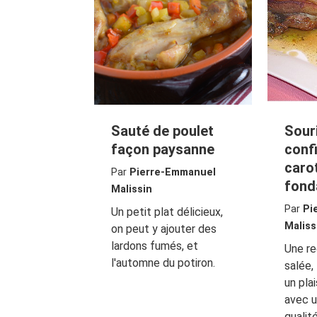
Sauté de poulet
Sour
façon paysanne
confi
caro
Par
Pierre-Emmanuel
fond
Malissin
Par
Pi
Un petit plat délicieux,
Maliss
on peut y ajouter des
lardons fumés, et
Une r
l'automne du potiron.
salée,
un plai
avec 
qualit