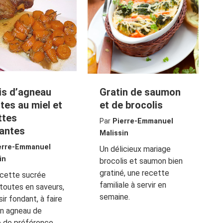
is d’agneau
Gratin de saumon
tes au miel et
et de brocolis
ttes
Par
Pierre-Emmanuel
antes
Malissin
erre-Emmanuel
Un délicieux mariage
in
brocolis et saumon bien
gratiné, une recette
ecette sucrée
familiale à servir en
 toutes en saveurs,
semaine.
sir fondant, à faire
un agneau de
é de préférence