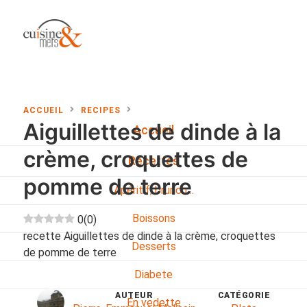
ACCUEIL
RECIPES
Aiguillettes de dinde à la
Accueil
crème, croquettes de
Recettes
pomme de terre
Apéritif, brunch…
Boissons
0
(
0
)
recette Aiguillettes de dinde à la crème, croquettes
Desserts
de pomme de terre
Diabete
AUTEUR
CATÉGORIE
En vedette