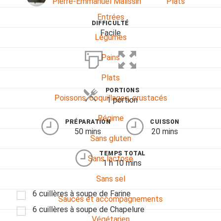
Pierre-Emmanuel Malissin
Plats
Entrées
DIFFICULTÉ
Facile
Légumes
Pains
Plats
PORTIONS
Poissons, coquillages, crustacés
1 portion
Régime
PRÉPARATION
CUISSON
50 mins
20 mins
Sans gluten
TEMPS TOTAL
Sans lactose
1 h 10 mins
Sans sel
6 cuillères à soupe de Farine
Sauces et accompagnements
6 cuillères à soupe de Chapelure
Végétarien