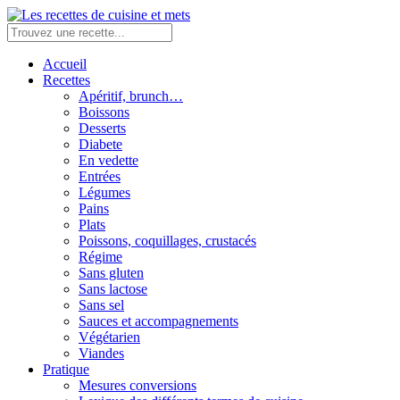
Accueil
Recettes
Apéritif, brunch…
Boissons
Desserts
Diabete
En vedette
Entrées
Légumes
Pains
Plats
Poissons, coquillages, crustacés
Régime
Sans gluten
Sans lactose
Sans sel
Sauces et accompagnements
Végétarien
Viandes
Pratique
Mesures conversions