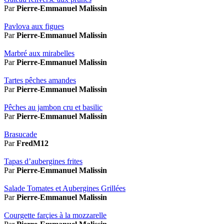
Par
Pierre-Emmanuel Malissin
Pavlova aux figues
Par
Pierre-Emmanuel Malissin
Marbré aux mirabelles
Par
Pierre-Emmanuel Malissin
Tartes pêches amandes
Par
Pierre-Emmanuel Malissin
Pêches au jambon cru et basilic
Par
Pierre-Emmanuel Malissin
Brasucade
Par
FredM12
Tapas d’aubergines frites
Par
Pierre-Emmanuel Malissin
Salade Tomates et Aubergines Grillées
Par
Pierre-Emmanuel Malissin
Courgette farçies à la mozzarelle