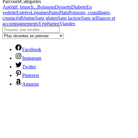
Parcourir
Catégories
Apéritif, brunch...
Boissons
Desserts
Diabete
En
vedette
Entrées
Légumes
Pains
Plats
Poissons, coquillages,
crustacés
Régime
Sans gluten
Sans lactose
Sans sel
Sauces et
accompagnements
Végétarien
Viandes
Facebook
Instagram
Twitter
Pinterest
Amazon