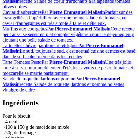
Malissin
recette Salade de coeur d'artichauts à la tapenade tomates
olives noires
Caviar d’aubergines
Par
Pierre-Emmanuel Malissin
Parfait sur des
toast grillés à l’apéritif, ou avec une bonne salade de tomates, ce
caviar d'aubergines est très simple à faire et délicieux.
Muffins aux courgettes
Par
Pierre-Emmanuel Malissin
Cette recette
peut aussi se servir en plat complet végétarien pour le déjeuner, en y
ajoutant une belle salade de tomates.
Tartelettes chévre, jambon cru et figues
Par
Pierre-Emmanuel
Malissin
Le sud, toujours le sud, c'est normal cuisine et mets est basé
dans le sud, soleil même dans les recettes
Tarte Tomates Pesto
Par
Pierre-Emmanuel Malissin
Une très jolie
tarte à servir pour un déjeuner d'été, les saveurs de pesto, tomates et
mozzarelle se marrie parfaitement.
Salade de roquette, lardons et pomme
Par
Pierre-Emmanuel
Malissin
recette Salade de roquette, lardons et pomme noisettes
vinaigre de cidre
Ingrédients
Pour le biscuit :
-4 oeufs
-100 à 150 g de macédoine mixée
-50g de fromage