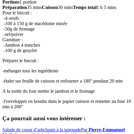
Portions
1 portion
Préparation
35 mins
Cuisson
30 mins
Temps total
1 h 5 mins
Pour le biscuit :
-4 oeufs
-100 à 150 g de macédoine mixée
-50g de fromage
-sel/poivre
Garniture :
-Jambon 4 tranches
-100 g de gruyère
Préparer le biscuit :
-mélanger tous les ingrédients
-étaler sur feuille de cuisson et enfourner a 180° pendant 20 min
A la sortie du four mettre le jambon et le fromage
-l'envelopper en boudin dans le papier cuisson et remettre au four 10
min à 200°
Ça pourrait aussi vous intéresser :
Salade de coeur d’artichauts à la tapenade
Par
Pierre-Emmanuel