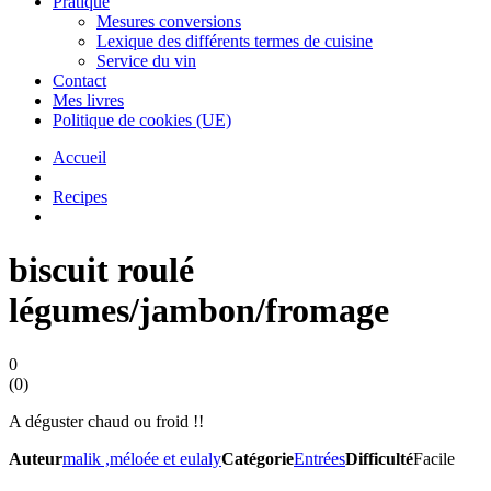
Pratique
Mesures conversions
Lexique des différents termes de cuisine
Service du vin
Contact
Mes livres
Politique de cookies (UE)
Accueil
Recipes
biscuit roulé
légumes/jambon/fromage
0
(
0
)
A déguster chaud ou froid !!
Auteur
malik ,méloée et eulaly
Catégorie
Entrées
Difficulté
Facile