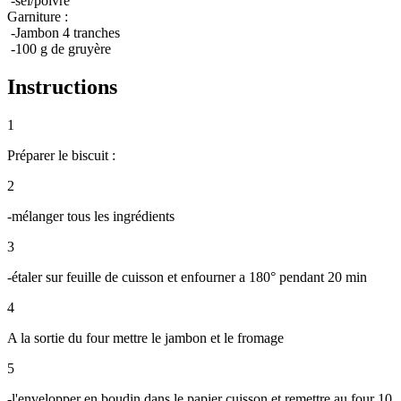
-sel/poivre
Garniture :
-Jambon 4 tranches
-100 g de gruyère
Instructions
1
Préparer le biscuit :
2
-mélanger tous les ingrédients
3
-étaler sur feuille de cuisson et enfourner a 180° pendant 20 min
4
A la sortie du four mettre le jambon et le fromage
5
-l'envelopper en boudin dans le papier cuisson et remettre au four 10