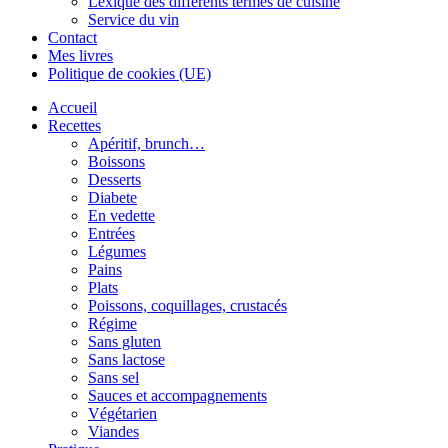
Lexique des différents termes de cuisine
Service du vin
Contact
Mes livres
Politique de cookies (UE)
Accueil
Recettes
Apéritif, brunch…
Boissons
Desserts
Diabete
En vedette
Entrées
Légumes
Pains
Plats
Poissons, coquillages, crustacés
Régime
Sans gluten
Sans lactose
Sans sel
Sauces et accompagnements
Végétarien
Viandes