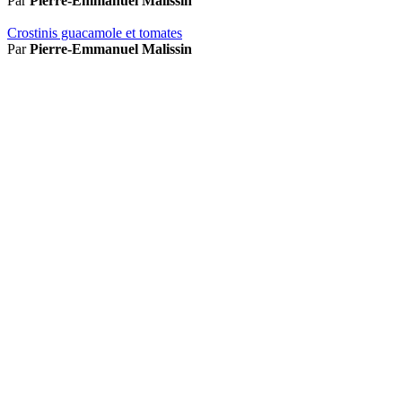
Par
Pierre-Emmanuel Malissin
Crostinis guacamole et tomates
Par
Pierre-Emmanuel Malissin