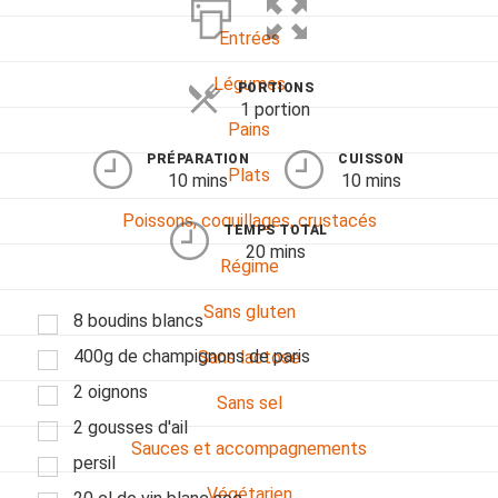
Entrées
Légumes
PORTIONS
1 portion
Pains
PRÉPARATION
CUISSON
Plats
10 mins
10 mins
Poissons, coquillages, crustacés
TEMPS TOTAL
20 mins
Régime
Sans gluten
8 boudins blancs
400g de champignons de paris
Sans lactose
2 oignons
Sans sel
2 gousses d'ail
Sauces et accompagnements
persil
Végétarien