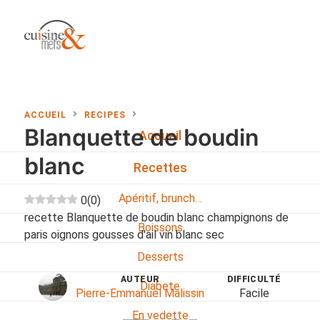
ACCUEIL
RECIPES
Blanquette de boudin
Accueil
blanc
Recettes
Apéritif, brunch…
0
(
0
)
recette Blanquette de boudin blanc champignons de
Boissons
paris oignons gousses d'ail vin blanc sec
Desserts
AUTEUR
DIFFICULTÉ
Diabete
Pierre-Emmanuel Malissin
Facile
En vedette