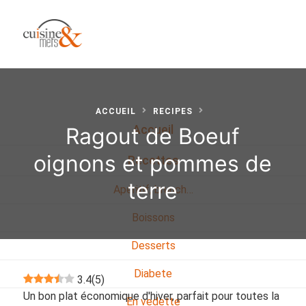
ACCUEIL
RECIPES
Ragout de Boeuf
Accueil
oignons et pommes de
Recettes
terre
Apéritif, brunch…
Boissons
Desserts
Diabete
3.4
(
5
)
Un bon plat économique d'hiver, parfait pour toutes la
En vedette