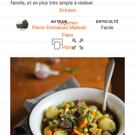
famille, et en plus très simple à réaliser.
Entrées
AUTEUR
DIFFICULTÉ
Légumes
Pierre-Emmanuel Malissin
Facile
Pains
Plats
Poissons, coquillages, crustacés
Régime
Sans gluten
Sans lactose
Sans sel
Sauces et accompagnements
Végétarien