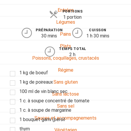
Entrées
PORTIONS
1 portion
Légumes
PRÉPARATION
CUISSON
Pains
30 mins
1 h 30 mins
Plats
TEMPS TOTAL
2 h
Poissons, coquillages, crustacés
Régime
1 kg de boeuf
1 kg de poireaux
Sans gluten
100 ml de vin blanc sec
Sans lactose
1 c. à soupe concentré de tomate
Sans sel
1 c. à soupe de margarine
Sauces et accompagnements
1 bouquet garni (persil
thym
Végétarien