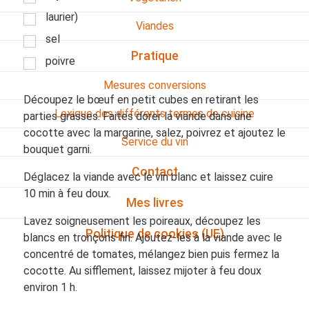
laurier)
Viandes
sel
Pratique
poivre
Mesures conversions
Découpez le bœuf en petit cubes en retirant les
Lexique des différents termes de cuisine
parties grasses. Faites dorer la viande dans une
cocotte avec la margarine, salez, poivrez et ajoutez le
Service du vin
bouquet garni.
Contact
Déglacez la viande avec le vin blanc et laissez cuire
10 min à feu doux.
Mes livres
Lavez soigneusement les poireaux, découpez les
Politique de cookies (UE)
blancs en tronçons fin. Ajoutez-les à la viande avec le
concentré de tomates, mélangez bien puis fermez la
cocotte. Au sifflement, laissez mijoter à feu doux
environ 1 h.