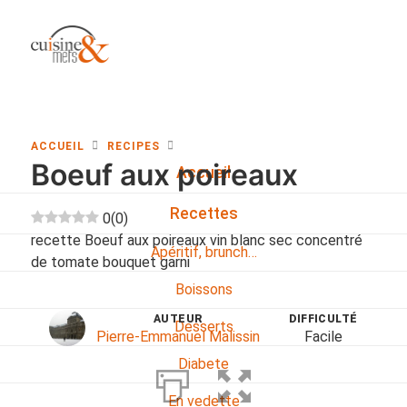
ACCUEIL
RECIPES
Boeuf aux poireaux
Accueil
Recettes
0
(
0
)
recette Boeuf aux poireaux vin blanc sec concentré
Apéritif, brunch…
de tomate bouquet garni
Boissons
AUTEUR
DIFFICULTÉ
Desserts
Pierre-Emmanuel Malissin
Facile
Diabete
En vedette