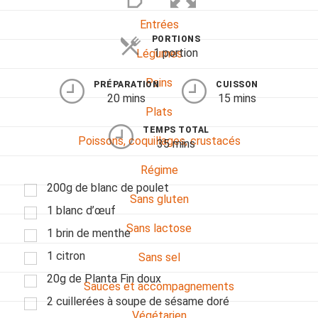
Entrées
PORTIONS
1 portion
Légumes
Pains
PRÉPARATION
CUISSON
20 mins
15 mins
Plats
TEMPS TOTAL
Poissons, coquillages, crustacés
35 mins
Régime
200g de blanc de poulet
Sans gluten
1 blanc d’œuf
Sans lactose
1 brin de menthe
1 citron
Sans sel
20g de Planta Fin doux
Sauces et accompagnements
2 cuillerées à soupe de sésame doré
Végétarien