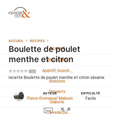
ACCUEIL
RECIPES
Boulette de poulet
Accueil
menthe et citron
Recettes
Apéritif, brunch…
0
(
0
)
recette Boulette de poulet menthe et citron sésame
Boissons
Desserts
AUTEUR
DIFFICULTÉ
Pierre-Emmanuel Malissin
Facile
Diabete
En vedette