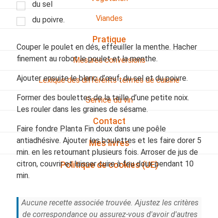
du sel
Viandes
du poivre.
Pratique
Couper le poulet en dés, effeuiller la menthe. Hacher
finement au robot le poulet et la menthe.
Mesures conversions
Ajouter ensuite le blanc d’œuf, du sel et du poivre.
Lexique des différents termes de cuisine
Former des boulettes de la taille d’une petite noix.
Service du vin
Les rouler dans les graines de sésame.
Contact
Faire fondre Planta Fin doux dans une poêle
antiadhésive. Ajouter les boulettes et les faire dorer 5
Mes livres
min. en les retournant plusieurs fois. Arroser de jus de
citron, couvrir et laisser cuire à feu doux pendant 10
Politique de cookies (UE)
min.
Aucune recette associée trouvée. Ajustez les critères
de correspondance ou assurez-vous d'avoir d'autres