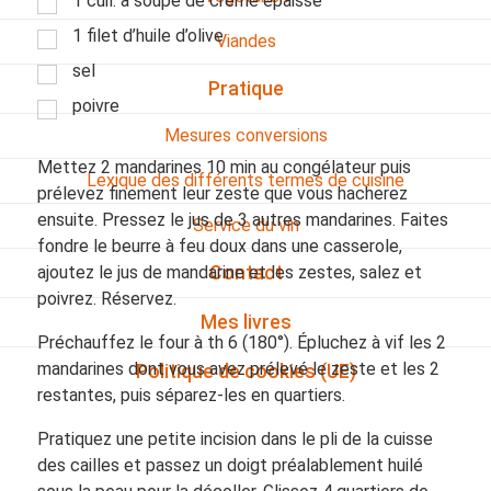
1 cuil. à soupe de crème épaisse
1 filet d’huile d’olive
Viandes
sel
Pratique
poivre
Mesures conversions
Mettez 2 mandarines 10 min au congélateur puis
Lexique des différents termes de cuisine
prélevez finement leur zeste que vous hacherez
ensuite. Pressez le jus de 3 autres mandarines. Faites
Service du vin
fondre le beurre à feu doux dans une casserole,
ajoutez le jus de mandarine et les zestes, salez et
Contact
poivrez. Réservez.
Mes livres
Préchauffez le four à th 6 (180°). Épluchez à vif les 2
mandarines dont vous avez prélevé le zeste et les 2
Politique de cookies (UE)
restantes, puis séparez-les en quartiers.
Pratiquez une petite incision dans le pli de la cuisse
des cailles et passez un doigt préalablement huilé