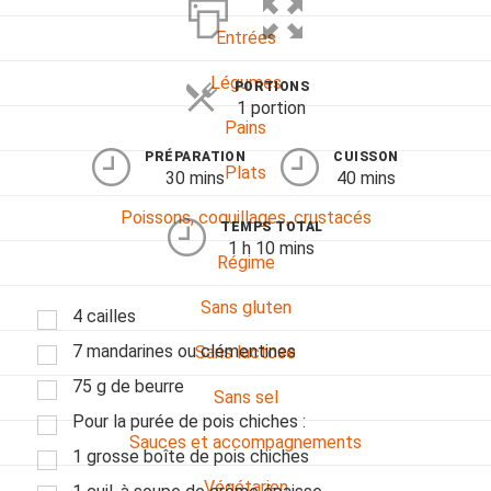
Entrées
Légumes
PORTIONS
1 portion
Pains
PRÉPARATION
CUISSON
Plats
30 mins
40 mins
Poissons, coquillages, crustacés
TEMPS TOTAL
1 h 10 mins
Régime
Sans gluten
4 cailles
7 mandarines ou clémentines
Sans lactose
75 g de beurre
Sans sel
Pour la purée de pois chiches :
Sauces et accompagnements
1 grosse boîte de pois chiches
Végétarien