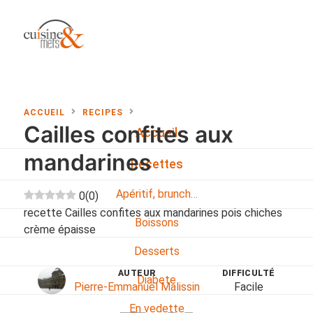
ACCUEIL
RECIPES
Cailles confites aux
Accueil
mandarines
Recettes
Apéritif, brunch…
0
(
0
)
recette Cailles confites aux mandarines pois chiches
Boissons
crème épaisse
Desserts
AUTEUR
DIFFICULTÉ
Diabete
Pierre-Emmanuel Malissin
Facile
En vedette