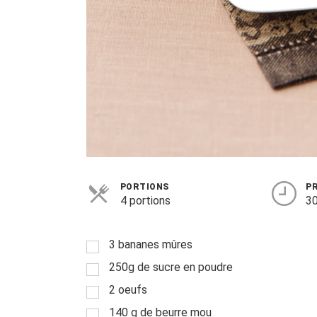
PORTIONS
P
4 portions
30
3 bananes mûres
250g de sucre en poudre
2 oeufs
140 g de beurre mou