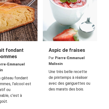
uit fondant
Aspic de fraises
 pommes
Par
Pierre-Emmanuel
Malissin
erre-Emmanuel
in
Une très belle recette
de printemps à réaliser
n gâteau fondant
avec des gariguettes ou
mmes, l’alcool est
des marats des bois.
atif ou
able, c'est à
goût.