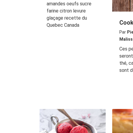
amandes oeufs sucre
farine citron levure
glaçage recette du
Cook
Quebec Canada
Par
Pi
Maliss
Ces pe
seront
thé, c
sont d