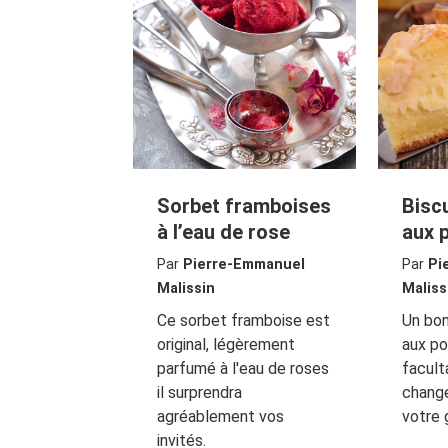
Sorbet framboises
Bisc
à l’eau de rose
aux
Par
Pierre-Emmanuel
Par
Pi
Malissin
Maliss
Ce sorbet framboise est
Un bo
original, légèrement
aux po
parfumé à l'eau de roses
facult
il surprendra
change
agréablement vos
votre 
invités.