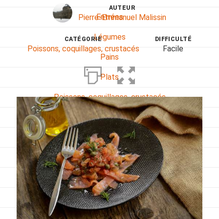
AUTEUR
Entrées
Pierre-Emmanuel Malissin
Légumes
CATÉGORIE
DIFFICULTÉ
Poissons, coquillages, crustacés
Facile
Pains
Plats
Poissons, coquillages, crustacés
Régime
Sans gluten
Sans lactose
Sans sel
Sauces et accompagnements
Végétarien