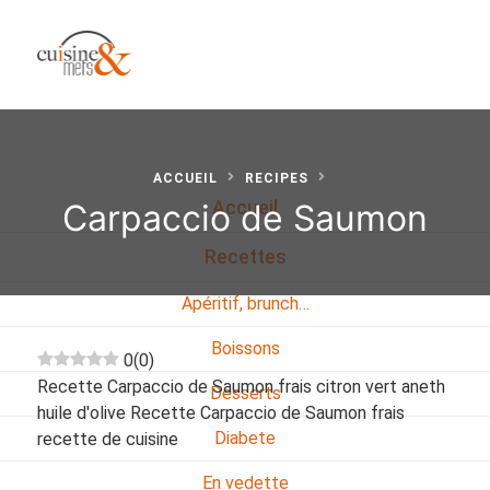
ACCUEIL
RECIPES
Carpaccio de Saumon
Accueil
Recettes
Apéritif, brunch…
Boissons
0
(
0
)
Recette Carpaccio de Saumon frais citron vert aneth
Desserts
huile d'olive Recette Carpaccio de Saumon frais
Diabete
recette de cuisine
En vedette