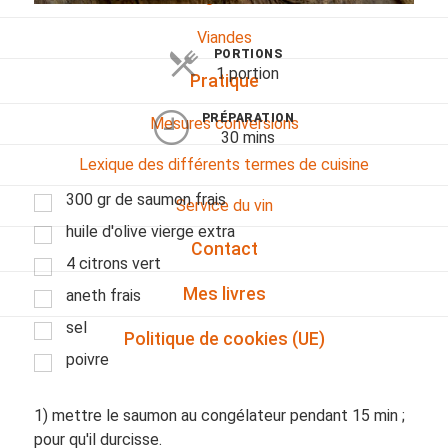
Viandes
PORTIONS
1 portion
Pratique
PRÉPARATION
Mesures conversions
30 mins
Lexique des différents termes de cuisine
300 gr de saumon frais
Service du vin
huile d'olive vierge extra
Contact
4 citrons vert
Mes livres
aneth frais
sel
Politique de cookies (UE)
poivre
1) mettre le saumon au congélateur pendant 15 min ;
pour qu'il durcisse.