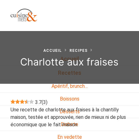
ACCUEIL
RECIPES
Charlotte aux fraises
Accueil
Recettes
Apéritif, brunch…
Boissons
3.7
(
3
)
Une recette de charlotte aux fraises à la chantilly
Desserts
maison, testée et approuvée, rien de mieux ni de plus
Diabete
économique que le fait maison.
En vedette