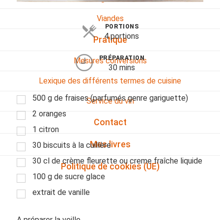
Viandes
PORTIONS
4 portions
Pratique
PRÉPARATION
Mesures conversions
30 mins
Lexique des différents termes de cuisine
500 g de fraises (parfumés genre gariguette)
Service du vin
2 oranges
Contact
1 citron
Mes livres
30 biscuits à la cuillère
30 cl de crème fleurette ou creme fraîche liquide
Politique de cookies (UE)
100 g de sucre glace
extrait de vanille
A préparer la veille.