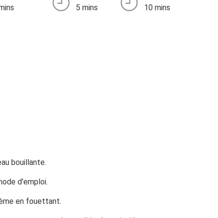
mins
5 mins
10 mins
au bouillante.
 mode d'emploi.
crème en fouettant.