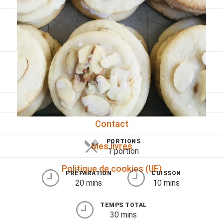
Viandes
Pratique
Mesures conversions
Lexique des différents termes de cuisine
Service du vin
Contact
PORTIONS
Mes livres
1 portion
Politique de cookies (UE)
PRÉPARATION
CUISSON
20 mins
10 mins
TEMPS TOTAL
30 mins