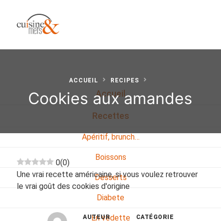
ACCUEIL
RECIPES
Cookies aux amandes
Accueil
Recettes
Apéritif, brunch…
Boissons
0
(
0
)
Une vrai recette américaine, si vous voulez retrouver
Desserts
le vrai goût des cookies d'origine
Diabete
En vedette
AUTEUR
CATÉGORIE