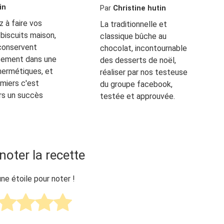
in
Par
Christine hutin
 à faire vos
La traditionnelle et
 biscuits maison,
classique bûche au
 conservent
chocolat, incontournable
tement dans une
des desserts de noël,
hermétiques, et
réaliser par nos testeuse
lmiers c'est
du groupe facebook,
rs un succès
testée et approuvée.
noter la recette
une étoile pour noter !