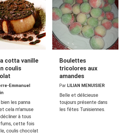
a cotta vanille
Boulettes
n coulis
tricolores aux
olat
amandes
erre-Emmanuel
Par
LILIAN MENUISIER
in
Belle et délicieuse
 bien les panna
toujours présente dans
et cela m'amuse
les fêtes Tunisiennes.
 décliner à tous
rfums, cette fois
lle, coulis chocolat