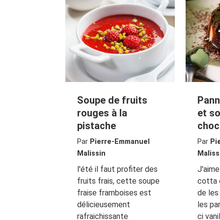
Soupe de fruits
Pann
rouges à la
et so
pistache
choc
Par
Pierre-Emmanuel
Par
Pi
Malissin
Maliss
l'été il faut profiter des
J'aime
fruits frais, cette soupe
cotta 
fraise framboises est
de les
délicieusement
les pa
rafraichissante
ci vani