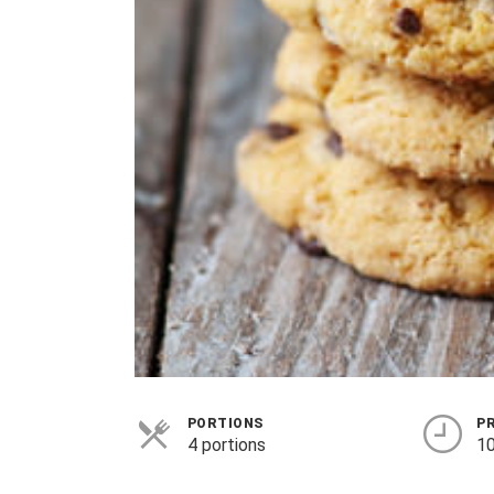
PORTIONS
P
4 portions
10