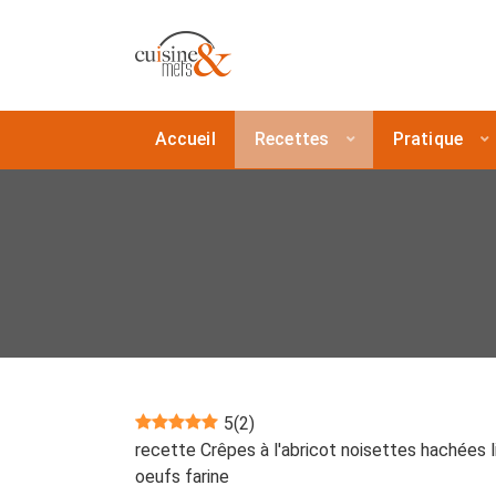
Accueil
Recettes
Pratique
5
(
2
)
recette Crêpes à l'abricot noisettes hachées liq
oeufs farine