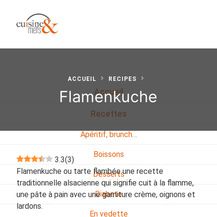
ACCUEIL
RECIPES
Flamenkuche
Accueil
Recettes
Apéritif, brunch…
Boissons
3.3
(
3
)
Flamenkuche ou tarte flambée une recette
Desserts
traditionnelle alsacienne qui signifie cuit à la flamme,
Diabete
une pâte à pain avec une garniture crème, oignons et
lardons.
En vedette