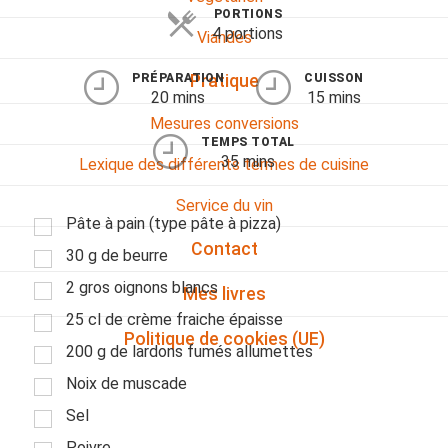
PORTIONS
4 portions
Viandes
PRÉPARATION
CUISSON
Pratique
20 mins
15 mins
Mesures conversions
TEMPS TOTAL
35 mins
Lexique des différents termes de cuisine
Service du vin
Pâte à pain (type pâte à pizza)
Contact
30 g de beurre
2 gros oignons blancs
Mes livres
25 cl de crème fraiche épaisse
Politique de cookies (UE)
200 g de lardons fumés allumettes
Noix de muscade
Sel
Poivre