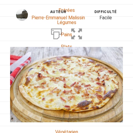
Entrées
AUTEUR
DIFFICULTÉ
Pierre-Emmanuel Malissin
Facile
Légumes
Pains
Plats
Poissons, coquillages, crustacés
Régime
Sans gluten
Sans lactose
Sans sel
Sauces et accompagnements
Végétarien