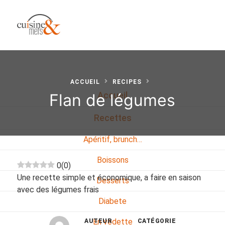
ACCUEIL
RECIPES
Flan de légumes
Accueil
Recettes
Apéritif, brunch…
Boissons
0
(
0
)
Une recette simple et économique, a faire en saison
Desserts
avec des légumes frais
Diabete
En vedette
AUTEUR
CATÉGORIE