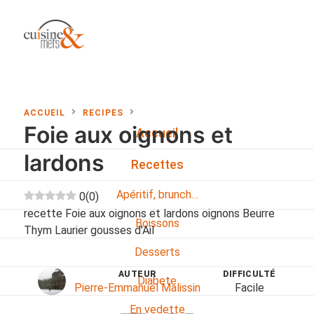
ACCUEIL
RECIPES
Foie aux oignons et
Accueil
lardons
Recettes
Apéritif, brunch…
0
(
0
)
recette Foie aux oignons et lardons oignons Beurre
Boissons
Thym Laurier gousses d'Ail
Desserts
AUTEUR
DIFFICULTÉ
Diabete
Pierre-Emmanuel Malissin
Facile
En vedette