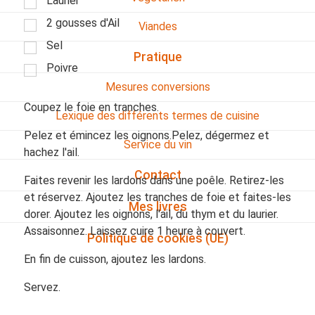
Laurier
2 gousses d'Ail
Viandes
Sel
Pratique
Poivre
Mesures conversions
Coupez le foie en tranches.
Lexique des différents termes de cuisine
Pelez et émincez les oignons.Pelez, dégermez et
Service du vin
hachez l'ail.
Contact
Faites revenir les lardons dans une poêle. Retirez-les
et réservez. Ajoutez les tranches de foie et faites-les
Mes livres
dorer. Ajoutez les oignons, l'ail, du thym et du laurier.
Assaisonnez. Laissez cuire 1 heure à couvert.
Politique de cookies (UE)
En fin de cuisson, ajoutez les lardons.
Servez.