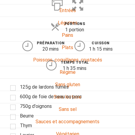
Entrées
Légumes
PORTIONS
1 portion
Pains
PRÉPARATION
CUISSON
Plats
20 mins
1 h 15 mins
Poissons, coquillages, crustacés
TEMPS TOTAL
1 h 35 mins
Régime
Sans gluten
125g de lardons fumés
600g de foie de veau ou porc
Sans lactose
750g d'oignons
Sans sel
Beurre
Sauces et accompagnements
Thym
Végétarien