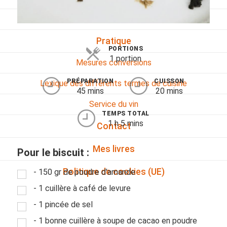
Viandes
Pratique
PORTIONS
1 portion
Mesures conversions
PRÉPARATION
CUISSON
Lexique des différents termes de cuisine
45 mins
20 mins
Service du vin
TEMPS TOTAL
1 h 5 mins
Contact
Mes livres
Pour le biscuit :
Politique de cookies (UE)
- 150 gr de poudre d'amande
- 1 cuillère à café de levure
- 1 pincée de sel
- 1 bonne cuillère à soupe de cacao en poudre