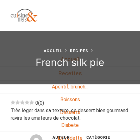
ACCUEIL
RECIPES
French silk pie
Accueil
Recettes
Apéritif, brunch…
Boissons
0
(
0
)
Très léger dans sa texture, ce dessert bien gourmand
Desserts
ravira les amateurs de chocolat.
Diabete
En vedette
AUTEUR
CATÉGORIE