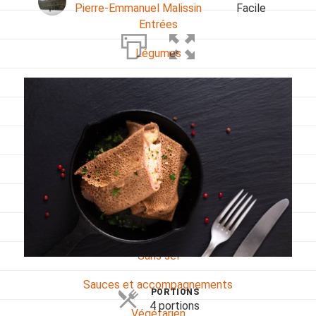
Pierre-Emmanuel Malissin
Facile
Entrées
Légumes
Pains
Plats
Poissons, coquillages, crustacés
Régime
Sans gluten
Sans lactose
Sans sel
Sauces et accompagnements
PORTIONS
4 portions
Végétarien