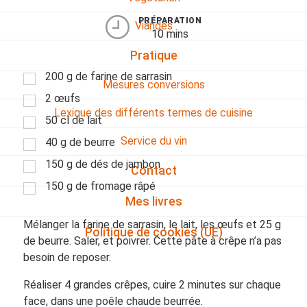
PRÉPARATION
Viandes
10 mins
Pratique
200 g de farine de sarrasin
Mesures conversions
2 œufs
Lexique des différents termes de cuisine
50 cl de lait
Service du vin
40 g de beurre
150 g de dés de jambon
Contact
150 g de fromage râpé
Mes livres
Mélanger la farine de sarrasin, le lait, les œufs et 25 g
Politique de cookies (UE)
de beurre. Saler, et poivrer. Cette pâte à crêpe n’a pas
besoin de reposer.
Réaliser 4 grandes crêpes, cuire 2 minutes sur chaque
face, dans une poêle chaude beurrée.