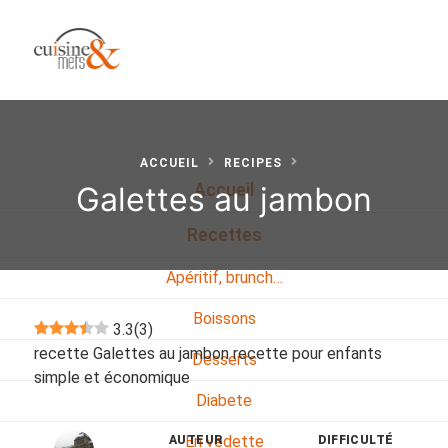
ACCUEIL
RECIPES
Galettes au jambon
Accueil
Recettes
Apéritif, brunch…
Boissons
3.3
(
3
)
recette Galettes au jambon recette pour enfants
Desserts
simple et économique
Diabete
En vedette
AUTEUR
DIFFICULTÉ