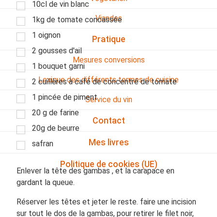
10cl de vin blanc
Viandes
1kg de tomate concassée
1 oignon
Pratique
2 gousses d'ail
Mesures conversions
1 bouquet garni
Lexique des différents termes de cuisine
2 cuillères à café de concentré de tomate
1 pincée de piment
Service du vin
20 g de farine
Contact
20g de beurre
Mes livres
safran
Politique de cookies (UE)
Enlever la tête des gambas , et la carapace en
gardant la queue.
Réserver les têtes et jeter le reste. faire une incision
sur tout le dos de la gambas, pour retirer le filet noir,