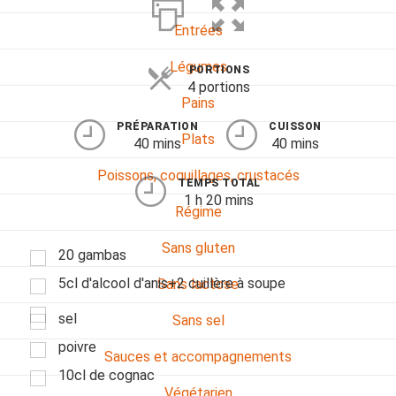
Entrées
Légumes
PORTIONS
4 portions
Pains
PRÉPARATION
CUISSON
Plats
40 mins
40 mins
Poissons, coquillages, crustacés
TEMPS TOTAL
1 h 20 mins
Régime
Sans gluten
20 gambas
5cl d'alcool d'anis+2 cuillère à soupe
Sans lactose
sel
Sans sel
poivre
Sauces et accompagnements
10cl de cognac
Végétarien