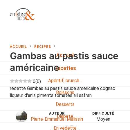
ACCUEIL
RECIPES
Gambas au pastis sauce
Accueil
américaine
Recettes
Apéritif, brunch…
0
(
0
)
recette Gambas au pastis sauce américaine cognac
Boissons
liqueur d'anis piments tomates ail safran
Desserts
AUTEUR
DIFFICULTÉ
Diabete
Pierre-Emmanuel Malissin
Moyen
En vedette