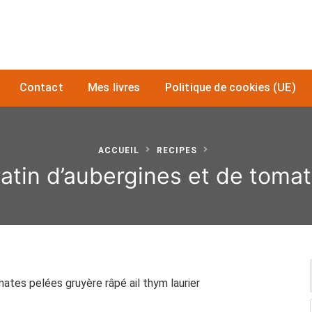
Contact
Mes livres
Politique de cookies (UE)
ACCUEIL
RECIPES
atin d’aubergines et de toma
ates pelées gruyère râpé ail thym laurier