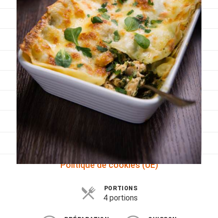
Viandes
Pratique
Mesures conversions
Lexique des différents termes de cuisine
Service du vin
Contact
Mes livres
Politique de cookies (UE)
PORTIONS
4 portions