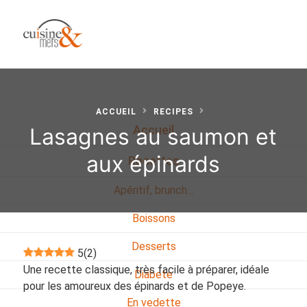
ACCUEIL
RECIPES
Lasagnes au saumon et
Accueil
aux épinards
Recettes
Apéritif, brunch…
Boissons
Desserts
5
(
2
)
Une recette classique, très facile à préparer, idéale
Diabete
pour les amoureux des épinards et de Popeye.
En vedette