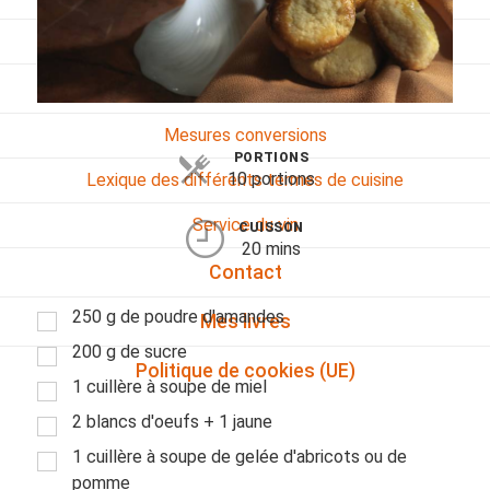
Viandes
Pratique
Mesures conversions
PORTIONS
10 portions
Lexique des différents termes de cuisine
Service du vin
CUISSON
20 mins
Contact
250 g de poudre d'amandes
Mes livres
200 g de sucre
Politique de cookies (UE)
1 cuillère à soupe de miel
2 blancs d'oeufs + 1 jaune
1 cuillère à soupe de gelée d'abricots ou de
pomme