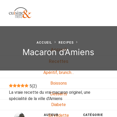
ACCUEIL
RECIPES
Macaron d’Amiens
Accueil
Recettes
Apéritif, brunch…
Boissons
5
(
2
)
La vraie recette du vrai macaron originel, une
Desserts
spécialité de la ville d'Amiens
Diabete
En vedette
AUTEUR
CATÉGORIE