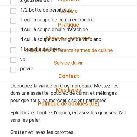
2 gousses d'ail
1/2 botte de persil plat
Viandes
1 cuil. à soupe de cumin en poudre
Pratique
4 cuil. à soupe d'huile d'arachide
Mesures conversions
4 cuil. à soupe de vinaigre de vin blanc
1 branche de thym
Lexique des différents termes de cuisine
sel
Service du vin
poivre
Contact
Découpez la viande en gros morceaux. Mettez-les
Mes livres
dans une assiette, poudrez de cumin et mélangez
pour que tous les morceaux soient parfumés.
Politique de cookies (UE)
Épluchez et hachez l'oignon, écrasez les gousses d'ail
sans les peler.
Grattez et lavez les carottes.