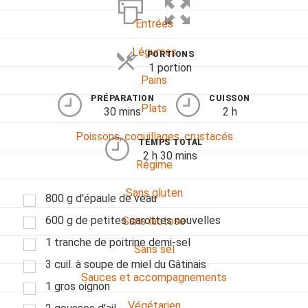
Entrées
Légumes
PORTIONS
1 portion
Pains
PRÉPARATION
CUISSON
Plats
30 mins
2 h
Poissons, coquillages, crustacés
TEMPS TOTAL
2 h 30 mins
Régime
Sans gluten
800 g d'épaule de veau
600 g de petites carottes nouvelles
Sans lactose
1 tranche de poitrine demi-sel
Sans sel
3 cuil. à soupe de miel du Gâtinais
Sauces et accompagnements
1 gros oignon
Végétarien