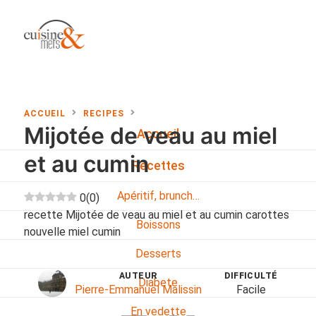
ACCUEIL
RECIPES
Mijotée de veau au miel
Accueil
et au cumin
Recettes
Apéritif, brunch…
0
(
0
)
recette Mijotée de veau au miel et au cumin carottes
Boissons
nouvelle miel cumin
Desserts
AUTEUR
DIFFICULTÉ
Diabete
Pierre-Emmanuel Malissin
Facile
En vedette