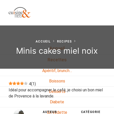
ACCUEIL
RECIPES
Minis cakes miel noix
Accueil
Recettes
Apéritif, brunch…
Boissons
4
(
1
)
Idéal pour accompagner le café, je choisi un bon miel
Desserts
de Provence à la lavande.
Diabete
En vedette
AUTEUR
CATÉGORIE