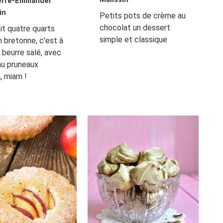
erre-Emmanuel
in
Petits pots de crème au
chocolat un dessert
it quatre quarts
simple et classique
n bretonne, c'est à
u beurre salé, avec
au pruneaux
, miam !