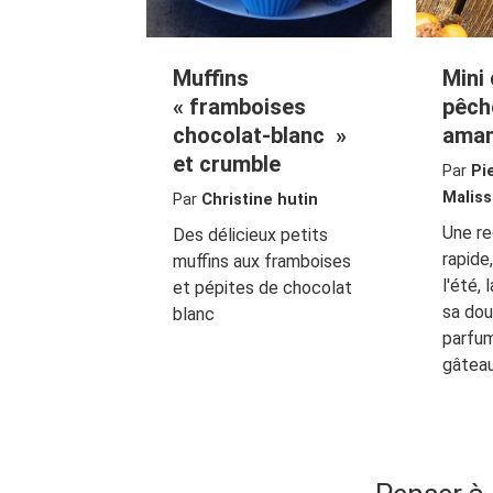
Muffins
Mini
« framboises
pêch
chocolat-blanc »
ama
et crumble
Par
Pi
Maliss
Par
Christine hutin
Une re
Des délicieux petits
rapide
muffins aux framboises
l'été,
et pépites de chocolat
sa dou
blanc
parfum
gâteau