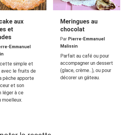
 cake aux
Meringues au
es et
chocolat
ndes
Par
Pierre-Emmanuel
Malissin
erre-Emmanuel
in
Parfait au café ou pour
accompagner un dessert
cette simple et
(glace, crème...), ou pour
, avec le fruits de
décorer un gâteau.
 la pèche apporte
ceur et son
 léger à ce
 moelleux.