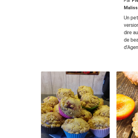
Par
Pi
Maliss
Un pet
versio
dire a
de be
d’Agen