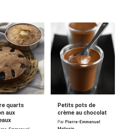
re quarts
Petits pots de
on aux
crème au chocolat
eaux
Par
Pierre-Emmanuel
Malissin