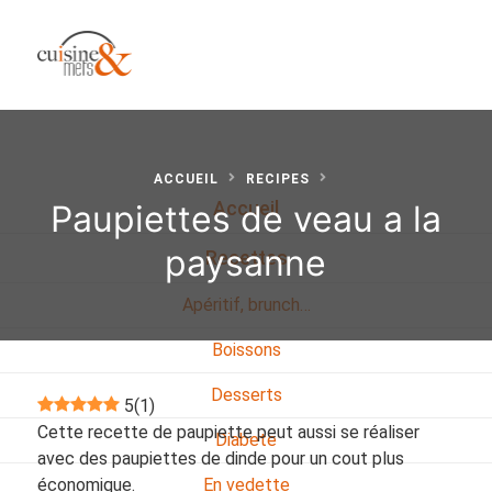
ACCUEIL
RECIPES
Paupiettes de veau a la
Accueil
paysanne
Recettes
Apéritif, brunch…
Boissons
Desserts
5
(
1
)
Cette recette de paupiette peut aussi se réaliser
Diabete
avec des paupiettes de dinde pour un cout plus
économique.
En vedette