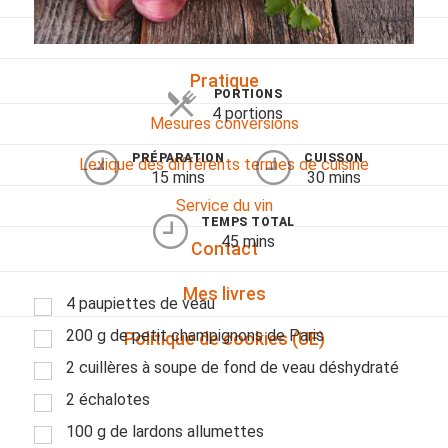
Viandes
Pratique
PORTIONS
4 portions
Mesures conversions
PRÉPARATION
CUISSON
Lexique des différents termes de cuisine
15 mins
30 mins
Service du vin
TEMPS TOTAL
45 mins
Contact
Mes livres
4 paupiettes de veau
200 g de petit champignons de Paris
Politique de cookies (UE)
2 cuillères à soupe de fond de veau déshydraté
2 échalotes
100 g de lardons allumettes