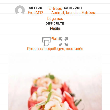
AUTEUR
CATÉGORIE
Entrées
FredM12
Apéritif, brunch...
,
Entrées
Légumes
DIFFICULTÉ
Facile
Pains
Plats
Poissons, coquillages, crustacés
Régime
Sans gluten
Sans lactose
Sans sel
Sauces et accompagnements
Végétarien