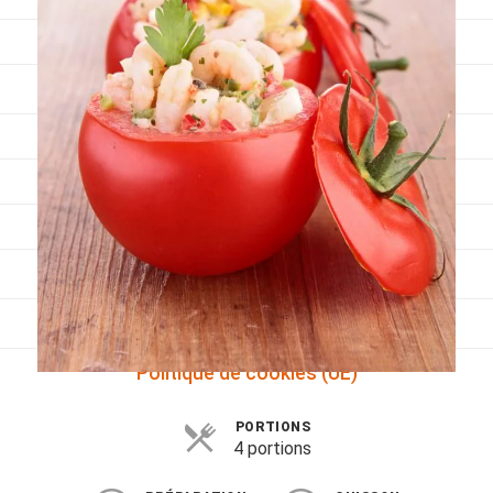
Viandes
Pratique
Mesures conversions
Lexique des différents termes de cuisine
Service du vin
Contact
Mes livres
Politique de cookies (UE)
PORTIONS
4 portions