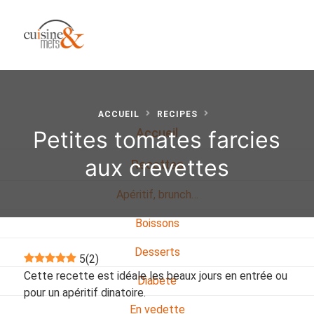
ACCUEIL
RECIPES
Petites tomates farcies
Accueil
aux crevettes
Recettes
Apéritif, brunch…
Boissons
Desserts
5
(
2
)
Cette recette est idéale les beaux jours en entrée ou
Diabete
pour un apéritif dinatoire.
En vedette