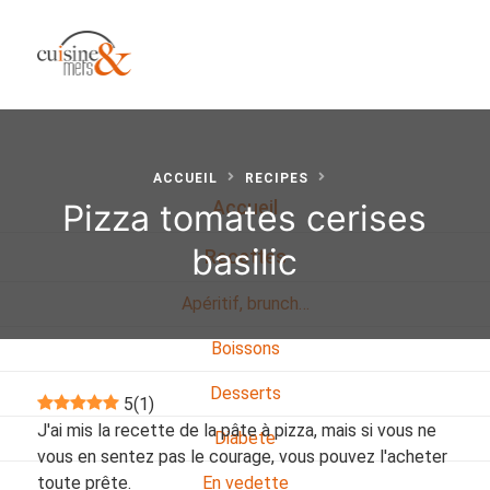
ACCUEIL
RECIPES
Pizza tomates cerises
Accueil
basilic
Recettes
Apéritif, brunch…
Boissons
Desserts
5
(
1
)
J'ai mis la recette de la pâte à pizza, mais si vous ne
Diabete
vous en sentez pas le courage, vous pouvez l'acheter
toute prête.
En vedette