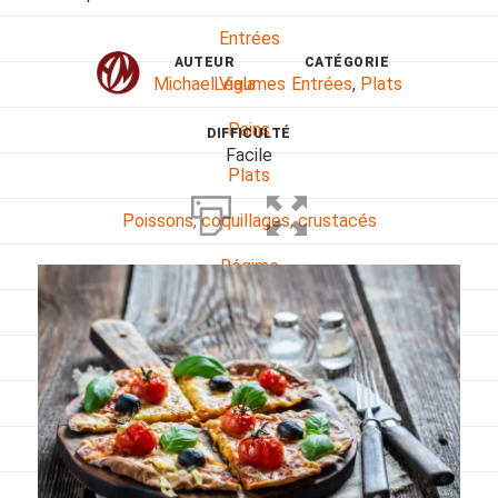
Entrées
AUTEUR
CATÉGORIE
Michael Viala
Entrées
,
Plats
Légumes
Pains
DIFFICULTÉ
Facile
Plats
Poissons, coquillages, crustacés
Régime
Sans gluten
Sans lactose
Sans sel
Sauces et accompagnements
Végétarien