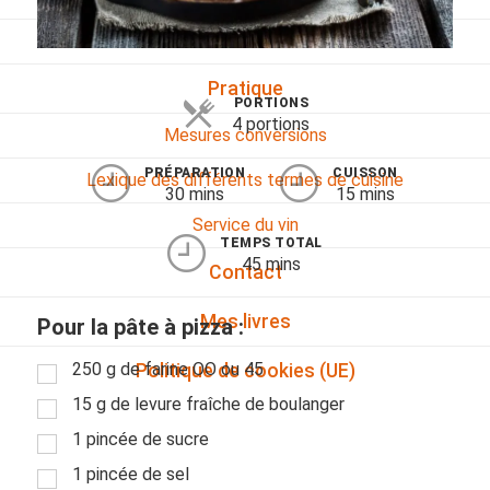
Viandes
Pratique
PORTIONS
4 portions
Mesures conversions
PRÉPARATION
CUISSON
Lexique des différents termes de cuisine
30 mins
15 mins
Service du vin
TEMPS TOTAL
45 mins
Contact
Mes livres
Pour la pâte à pizza :
250 g de farine OO ou 45
Politique de cookies (UE)
15 g de levure fraîche de boulanger
1 pincée de sucre
1 pincée de sel