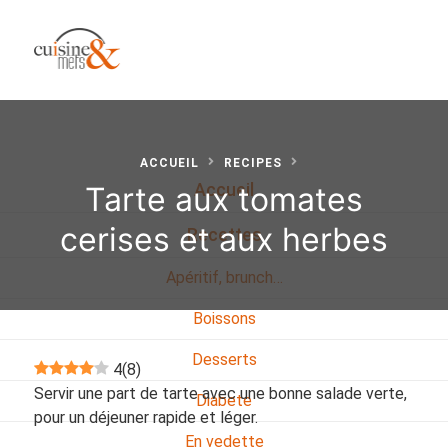
ACCUEIL
RECIPES
Tarte aux tomates
Accueil
cerises et aux herbes
Recettes
Apéritif, brunch…
Boissons
Desserts
4
(
8
)
Servir une part de tarte avec une bonne salade verte,
Diabete
pour un déjeuner rapide et léger.
En vedette