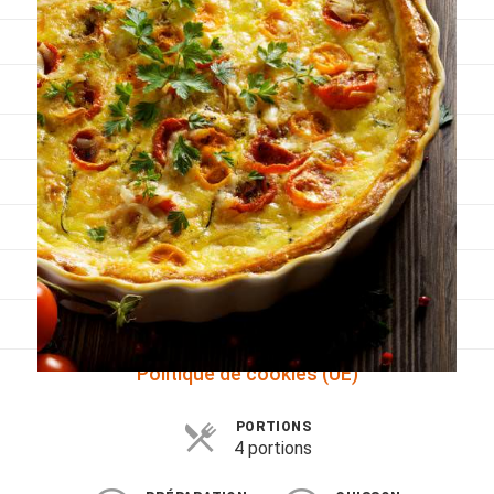
Viandes
Pratique
Mesures conversions
Lexique des différents termes de cuisine
Service du vin
Contact
Mes livres
Politique de cookies (UE)
PORTIONS
4 portions