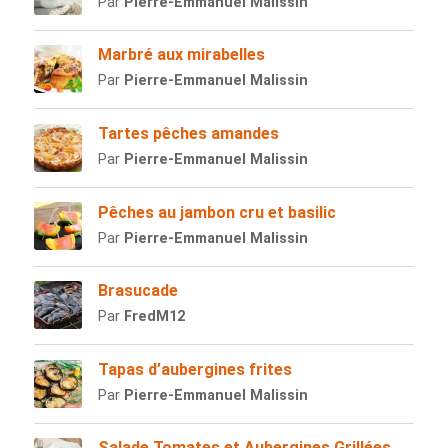
Par
Pierre-Emmanuel Malissin
Marbré aux mirabelles
Par
Pierre-Emmanuel Malissin
Tartes pêches amandes
Par
Pierre-Emmanuel Malissin
Pêches au jambon cru et basilic
Par
Pierre-Emmanuel Malissin
Brasucade
Par
FredM12
Tapas d’aubergines frites
Par
Pierre-Emmanuel Malissin
Salade Tomates et Aubergines Grillées