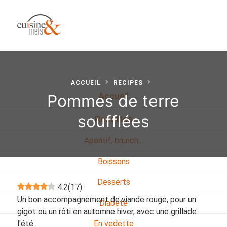
ACCUEIL
RECIPES
Pommes de terre
Accueil
soufflées
Recettes
Apéritif, brunch…
Boissons
Desserts
4.2
(
17
)
Un bon accompagnement de viande rouge, pour un
Diabete
gigot ou un rôti en automne hiver, avec une grillade
l'été.
En vedette