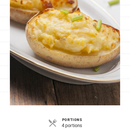
Viandes
Pratique
Mesures conversions
Lexique des différents termes de cuisine
Service du vin
Contact
Mes livres
Politique de cookies (UE)
PORTIONS
4 portions