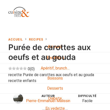
ACCUEIL
RECIPES
Purée de carottes aux
Accueil
oeufs et au gouda
Recettes
Apéritif, brunch…
0
(
0
)
recette Purée de carottes aux oeufs et au gouda
Boissons
recette enfants
Desserts
AUTEUR
DIFFICULTÉ
Diabete
Pierre-Emmanuel Malissin
Facile
En vedette