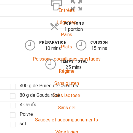
Entrées
Légumes
PORTIONS
1 portion
Pains
PRÉPARATION
CUISSON
Plats
10 mins
15 mins
Poissons, coquillages, crustacés
TEMPS TOTAL
25 mins
Régime
Sans gluten
400 g de Purée de Carottes
80 g de Gouda râpé
Sans lactose
4 Oeufs
Sans sel
Poivre
Sauces et accompagnements
sel
Végétarien