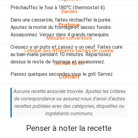
Préchauffez le four à 180°C (thermostat 6).
Viandes
Dans une casserole, faites réchauffer la purée.
Pratique
Ajoutez la moitié du fromage et laissez fondre.
Assaisonnez. Versez dans 4 grands ramequins.
Mesures conversions
Creusez-y un puits et cassez-y un oeuf. Faites cuire
Lexique des différents termes de cuisine
au bain-marie pendant 10 minutes. Répartissez
dessus le reste de fromage et assaisonnez.
Service du vin
Passez quelques secondes sous le grill. Servez.
Contact
Mes livres
Aucune recette associée trouvée. Ajustez les critères
de correspondance ou assurez-vous d'avoir d'autres
Politique de cookies (UE)
recettes publiées avec des catégories, étiquettes ou
ingrédients communs.
Penser à noter la recette