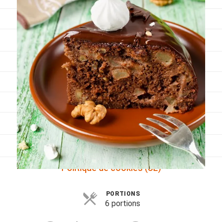
Viandes
Pratique
Mesures conversions
Lexique des différents termes de cuisine
Service du vin
Contact
Mes livres
Politique de cookies (UE)
PORTIONS
6 portions