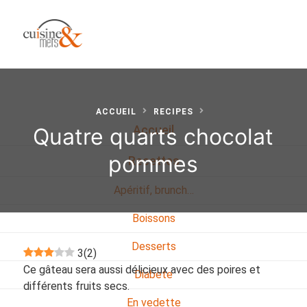
ACCUEIL
RECIPES
Quatre quarts chocolat
Accueil
pommes
Recettes
Apéritif, brunch…
Boissons
Desserts
3
(
2
)
Ce gâteau sera aussi délicieux avec des poires et
Diabete
différents fruits secs.
En vedette