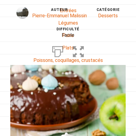
AUTEUR
CATÉGORIE
Entrées
Pierre-Emmanuel Malissin
Desserts
Légumes
DIFFICULTÉ
Facile
Pains
Plats
Poissons, coquillages, crustacés
Régime
Sans gluten
Sans lactose
Sans sel
Sauces et accompagnements
Végétarien